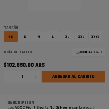
TAMAÑO
XS
S
M
L
XL
XXL
XXXL
VARIANTE
VARIANTE
VARIANTE
VARIANTE
VARIANTE
VARIANTE
VARIAN
AGOTADA
AGOTADA
AGOTADA
AGOTADA
AGOTADA
AGOTADA
AGOTA
O
O
O
O
O
O
O
NO
NO
NO
NO
NO
NO
NO
GUÍA DE TALLES
DISPONIBLE
DISPONIBLE
DISPONIBLE
DISPONIBLE
DISPONIBLE
DISPONIBLE
DISPON
ENCONTRÁ TU TALLE
$102.850,00 ARS
AGREGAR AL CARRITO
DESCRIPTION
Los
ADCC Fight Shorts No Gi Negro
son la elección