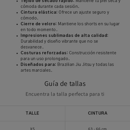
Tejido de secado rápido:
Mantiene tu piel seca y
cómoda durante cada sesión.
Cintura elástica:
Ofrece un ajuste seguro y
cómodo.
Cierre de velcro:
Mantiene los shorts en su lugar
en todo momento.
Impresiones sublimadas de alta calidad:
Durabilidad y diseño vibrante que no se
desvanece.
Costuras reforzadas:
Construcción resistente
para un uso prolongado.
Diseñados para:
Brazilian Jiu Jitsu y todas las
artes marciales.
Guía de tallas
Encuentra la talla perfecta para ti
TALLE
CINTURA
XS
63 - 66 cm